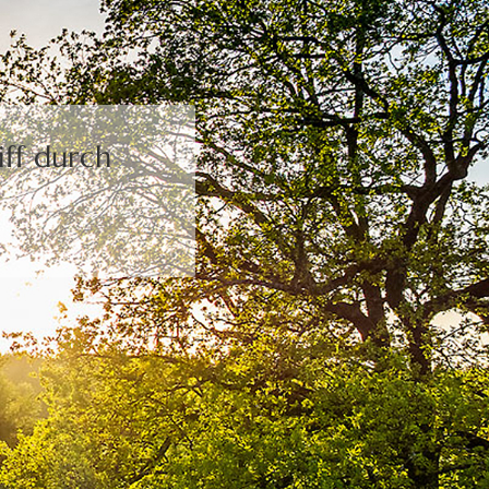
ff durch
.