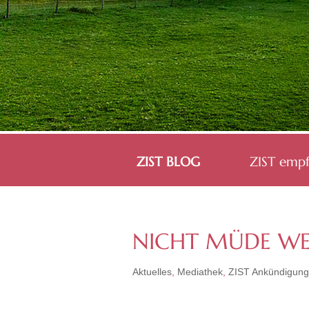
ZIST BLOG
ZIST empf
NICHT MÜDE WER
Aktuelles
,
Mediathek
,
ZIST Ankündigun