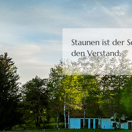
Staunen ist der 
den Verstand.
Wolf Büntig
Bewusstheit gibt 
Moshé Feldenkrais