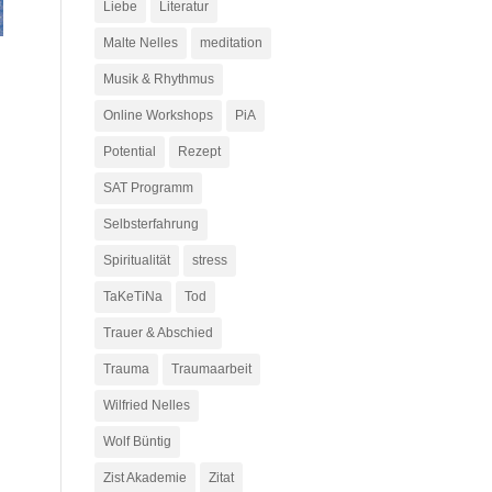
Liebe
Literatur
Malte Nelles
meditation
Musik & Rhythmus
Online Workshops
PiA
Potential
Rezept
SAT Programm
Selbsterfahrung
Spiritualität
stress
TaKeTiNa
Tod
Trauer & Abschied
Trauma
Traumaarbeit
Wilfried Nelles
Wolf Büntig
Zist Akademie
Zitat