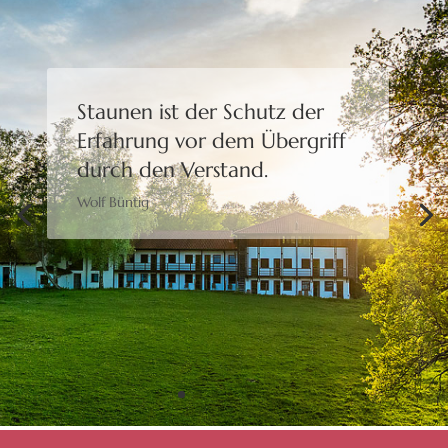
Staunen ist der Schutz der
Erfahrung
vor dem Übergriff
durch den Verstand.
Wolf Büntig
Bewusstheit gibt uns die
Freiheit,
eine Wahl zu treffen.
Moshé Feldenkrais