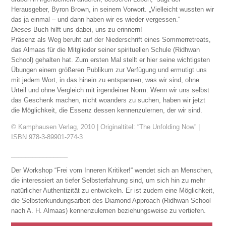
Herausgeber, Byron Brown, in seinem Vorwort. „Vielleicht wussten wir
das ja einmal – und dann haben wir es wieder vergessen.“
Dieses
Buch hilft uns dabei, uns zu erinnern!
Präsenz als Weg beruht auf der Niederschrift eines Sommerretreats,
das Almaas für die Mitglieder seiner spirituellen Schule (Ridhwan
School) gehalten hat. Zum ersten Mal stellt er hier seine wichtigsten
Übungen einem größeren Publikum zur Verfügung und ermutigt uns
mit jedem Wort, in das hinein zu entspannen, was wir sind, ohne
Urteil und ohne Vergleich mit irgendeiner Norm. Wenn wir uns selbst
das Geschenk machen, nicht woanders zu suchen, haben wir jetzt
die Möglichkeit, die Essenz dessen kennenzulernen, der wir sind.
© Kamphausen Verlag, 2010 | Originaltitel: “The Unfolding Now” |
ISBN 978-3-89901-274-3
________________
Der Workshop “Frei vom Inneren Kritiker!“ wendet sich an Menschen,
die interessiert an tiefer Selbsterfahrung sind, um sich hin zu mehr
natürlicher Authentizität zu entwickeln. Er ist zudem eine Möglichkeit,
die Selbsterkundungsarbeit des Diamond Approach (Ridhwan School
nach A. H. Almaas) kennenzulernen beziehungsweise zu vertiefen.