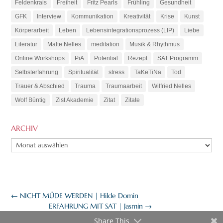
Feldenkrais
Freiheit
Fritz Pearls
Frühling
Gesundheit
GFK
Interview
Kommunikation
Kreativität
Krise
Kunst
Körperarbeit
Leben
Lebensintegrationsprozess (LIP)
Liebe
Literatur
Malte Nelles
meditation
Musik & Rhythmus
Online Workshops
PiA
Potential
Rezept
SAT Programm
Selbsterfahrung
Spiritualität
stress
TaKeTiNa
Tod
Trauer & Abschied
Trauma
Traumaarbeit
Wilfried Nelles
Wolf Büntig
Zist Akademie
Zitat
Zitate
ARCHIV
ARCHIV
←
NICHT MÜDE WERDEN | Hilde Domin
ERFAHRUNG MIT SAT | Jasmin
→
Share This