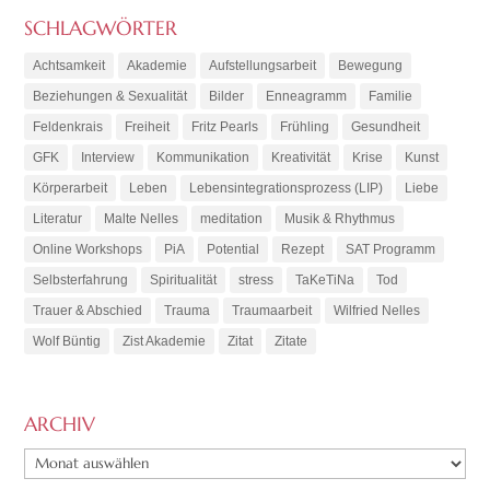
SCHLAGWÖRTER
Achtsamkeit
Akademie
Aufstellungsarbeit
Bewegung
Beziehungen & Sexualität
Bilder
Enneagramm
Familie
Feldenkrais
Freiheit
Fritz Pearls
Frühling
Gesundheit
GFK
Interview
Kommunikation
Kreativität
Krise
Kunst
Körperarbeit
Leben
Lebensintegrationsprozess (LIP)
Liebe
Literatur
Malte Nelles
meditation
Musik & Rhythmus
Online Workshops
PiA
Potential
Rezept
SAT Programm
Selbsterfahrung
Spiritualität
stress
TaKeTiNa
Tod
Trauer & Abschied
Trauma
Traumaarbeit
Wilfried Nelles
Wolf Büntig
Zist Akademie
Zitat
Zitate
ARCHIV
ARCHIV