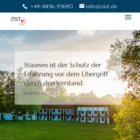
+49-8856-93690
info@zist.de
Staunen ist der Schutz der
Erfahrung
vor dem Übergriff
durch den Verstand.
Wolf Büntig