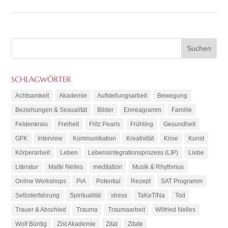
SCHLAGWÖRTER
Achtsamkeit
Akademie
Aufstellungsarbeit
Bewegung
Beziehungen & Sexualität
Bilder
Enneagramm
Familie
Feldenkrais
Freiheit
Fritz Pearls
Frühling
Gesundheit
GFK
Interview
Kommunikation
Kreativität
Krise
Kunst
Körperarbeit
Leben
Lebensintegrationsprozess (LIP)
Liebe
Literatur
Malte Nelles
meditation
Musik & Rhythmus
Online Workshops
PiA
Potential
Rezept
SAT Programm
Selbsterfahrung
Spiritualität
stress
TaKeTiNa
Tod
Trauer & Abschied
Trauma
Traumaarbeit
Wilfried Nelles
Wolf Büntig
Zist Akademie
Zitat
Zitate