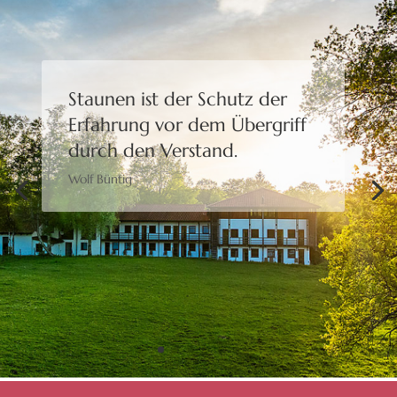
Staunen ist der Schutz der
Erfahrung
vor dem Übergriff
durch den Verstand.
Wolf Büntig
Bewusstheit gibt uns die
Freiheit,
eine Wahl zu treffen.
Moshé Feldenkrais