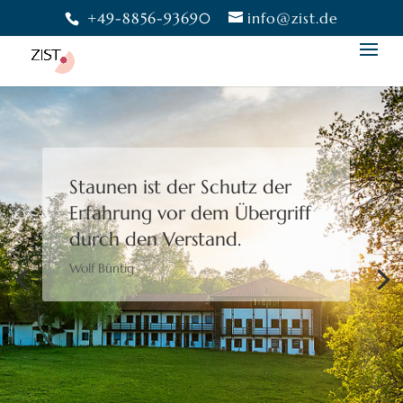
+49-8856-93690
info@zist.de
Staunen ist der Schutz der
Erfahrung
vor dem Übergriff
durch den Verstand.
Wolf Büntig