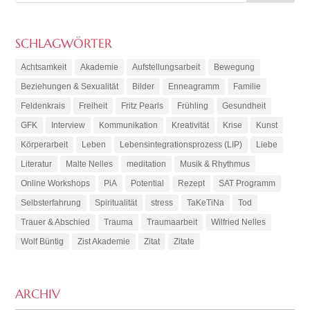
SCHLAGWÖRTER
Achtsamkeit
Akademie
Aufstellungsarbeit
Bewegung
Beziehungen & Sexualität
Bilder
Enneagramm
Familie
Feldenkrais
Freiheit
Fritz Pearls
Frühling
Gesundheit
GFK
Interview
Kommunikation
Kreativität
Krise
Kunst
Körperarbeit
Leben
Lebensintegrationsprozess (LIP)
Liebe
Literatur
Malte Nelles
meditation
Musik & Rhythmus
Online Workshops
PiA
Potential
Rezept
SAT Programm
Selbsterfahrung
Spiritualität
stress
TaKeTiNa
Tod
Trauer & Abschied
Trauma
Traumaarbeit
Wilfried Nelles
Wolf Büntig
Zist Akademie
Zitat
Zitate
ARCHIV