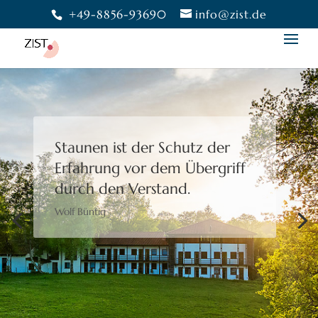
+49-8856-93690
info@zist.de
Staunen ist der Schutz der
Erfahrung
vor dem Übergriff
durch den Verstand.
Wolf Büntig
Bewusstheit gibt uns die
Freiheit,
eine Wahl zu treffen.
Moshé Feldenkrais