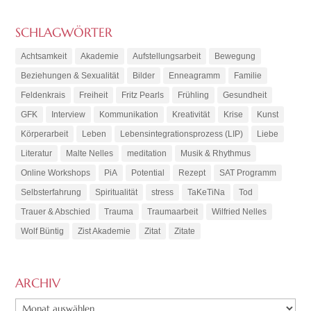
SCHLAGWÖRTER
Achtsamkeit
Akademie
Aufstellungsarbeit
Bewegung
Beziehungen & Sexualität
Bilder
Enneagramm
Familie
Feldenkrais
Freiheit
Fritz Pearls
Frühling
Gesundheit
GFK
Interview
Kommunikation
Kreativität
Krise
Kunst
Körperarbeit
Leben
Lebensintegrationsprozess (LIP)
Liebe
Literatur
Malte Nelles
meditation
Musik & Rhythmus
Online Workshops
PiA
Potential
Rezept
SAT Programm
Selbsterfahrung
Spiritualität
stress
TaKeTiNa
Tod
Trauer & Abschied
Trauma
Traumaarbeit
Wilfried Nelles
Wolf Büntig
Zist Akademie
Zitat
Zitate
ARCHIV
ARCHIV