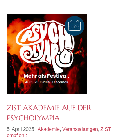
ZIST AKADEMIE AUF DER
PSYCHOLYMPIA
5. April 2025
|
Akademie
,
Veranstaltungen
,
ZIST
empfiehlt