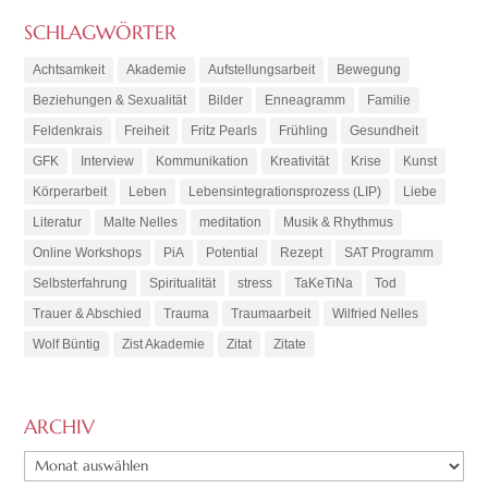
SCHLAGWÖRTER
Achtsamkeit
Akademie
Aufstellungsarbeit
Bewegung
Beziehungen & Sexualität
Bilder
Enneagramm
Familie
Feldenkrais
Freiheit
Fritz Pearls
Frühling
Gesundheit
GFK
Interview
Kommunikation
Kreativität
Krise
Kunst
Körperarbeit
Leben
Lebensintegrationsprozess (LIP)
Liebe
Literatur
Malte Nelles
meditation
Musik & Rhythmus
Online Workshops
PiA
Potential
Rezept
SAT Programm
Selbsterfahrung
Spiritualität
stress
TaKeTiNa
Tod
Trauer & Abschied
Trauma
Traumaarbeit
Wilfried Nelles
Wolf Büntig
Zist Akademie
Zitat
Zitate
ARCHIV
ARCHIV