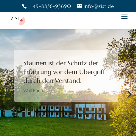
+49-8856-93690
info@zist.de
Staunen ist der Schutz der
Erfahrung
vor dem Übergriff
durch den Verstand.
Wolf Büntig