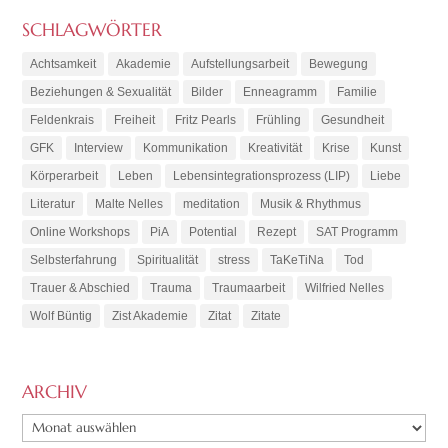
SCHLAGWÖRTER
Achtsamkeit
Akademie
Aufstellungsarbeit
Bewegung
Beziehungen & Sexualität
Bilder
Enneagramm
Familie
Feldenkrais
Freiheit
Fritz Pearls
Frühling
Gesundheit
GFK
Interview
Kommunikation
Kreativität
Krise
Kunst
Körperarbeit
Leben
Lebensintegrationsprozess (LIP)
Liebe
Literatur
Malte Nelles
meditation
Musik & Rhythmus
Online Workshops
PiA
Potential
Rezept
SAT Programm
Selbsterfahrung
Spiritualität
stress
TaKeTiNa
Tod
Trauer & Abschied
Trauma
Traumaarbeit
Wilfried Nelles
Wolf Büntig
Zist Akademie
Zitat
Zitate
ARCHIV
ARCHIV