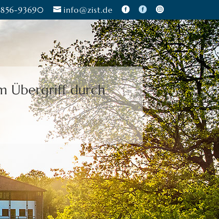
856-93690
info@zist.de
m Übergriff durch
zu treffen.