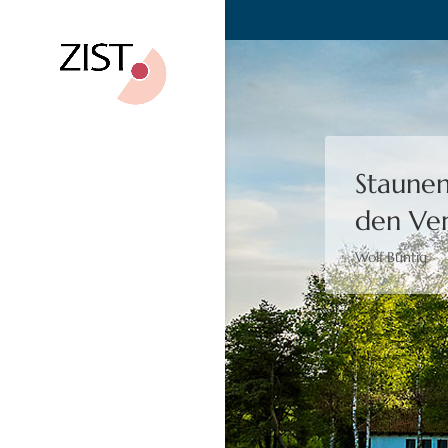
Staunen
den Ver
Wolf Büntig
Bewusst
Moshé Feldenk