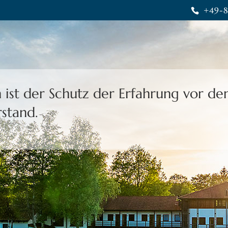
+49-8
 ist der Schutz der Erfahrung
vor de
stand.
heit gibt uns die Freiheit,
eine Wahl 
rais