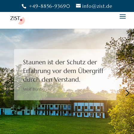
+49-8856-93690
info@zist.de
Staunen ist der Schutz der
Erfahrung
vor dem Übergriff
durch den Verstand.
Wolf Büntig
Bewusstheit gibt uns die
Freiheit,
eine Wahl zu treffen.
Moshé Feldenkrais