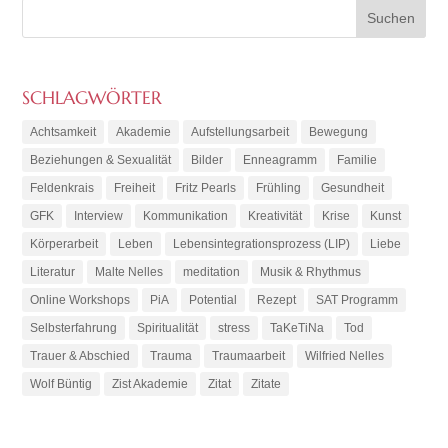
SCHLAGWÖRTER
Achtsamkeit
Akademie
Aufstellungsarbeit
Bewegung
Beziehungen & Sexualität
Bilder
Enneagramm
Familie
Feldenkrais
Freiheit
Fritz Pearls
Frühling
Gesundheit
GFK
Interview
Kommunikation
Kreativität
Krise
Kunst
Körperarbeit
Leben
Lebensintegrationsprozess (LIP)
Liebe
Literatur
Malte Nelles
meditation
Musik & Rhythmus
Online Workshops
PiA
Potential
Rezept
SAT Programm
Selbsterfahrung
Spiritualität
stress
TaKeTiNa
Tod
Trauer & Abschied
Trauma
Traumaarbeit
Wilfried Nelles
Wolf Büntig
Zist Akademie
Zitat
Zitate