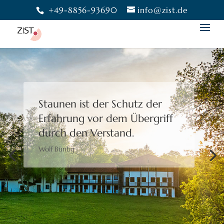
+49-8856-93690
info@zist.de
Staunen ist der Schutz der
Erfahrung
vor dem Übergriff
durch den Verstand.
Wolf Büntig
Bewusstheit gibt uns die
Freiheit,
eine Wahl zu treffen.
Moshé Feldenkrais