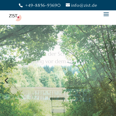
+49-8856-93690
info@zist.de
Bewusstheit gibt uns die
Freiheit,
eine Wahl zu treffen.
Moshé Feldenkrais