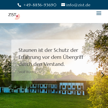
+49-8856-93690
info@zist.de
Staunen ist der Schutz der
Erfahrung
vor dem Übergriff
durch den Verstand.
Wolf Büntig