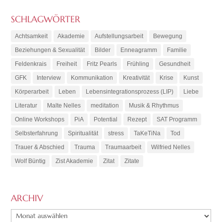
SCHLAGWÖRTER
Achtsamkeit
Akademie
Aufstellungsarbeit
Bewegung
Beziehungen & Sexualität
Bilder
Enneagramm
Familie
Feldenkrais
Freiheit
Fritz Pearls
Frühling
Gesundheit
GFK
Interview
Kommunikation
Kreativität
Krise
Kunst
Körperarbeit
Leben
Lebensintegrationsprozess (LIP)
Liebe
Literatur
Malte Nelles
meditation
Musik & Rhythmus
Online Workshops
PiA
Potential
Rezept
SAT Programm
Selbsterfahrung
Spiritualität
stress
TaKeTiNa
Tod
Trauer & Abschied
Trauma
Traumaarbeit
Wilfried Nelles
Wolf Büntig
Zist Akademie
Zitat
Zitate
ARCHIV
ARCHIV