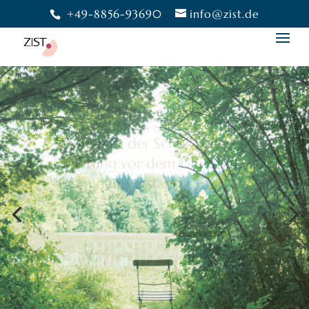
+49-8856-93690
info@zist.de
Bewusstheit gibt uns die
Freiheit,
eine Wahl zu treffen.
Moshé Feldenkrais