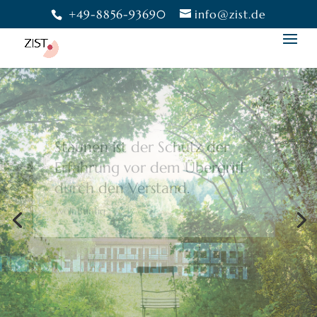
+49-8856-93690
info@zist.de
Bewusstheit gibt uns die
Freiheit,
eine Wahl zu treffen.
Moshé Feldenkrais